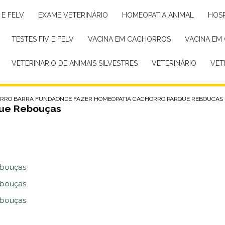
 E FELV
EXAME VETERINÁRIO
HOMEOPATIA ANIMAL
HOS
TESTES FIV E FELV
VACINA EM CACHORROS
VACINA EM
VETERINARIO DE ANIMAIS SILVESTRES
VETERINÁRIO
VE
ORRO BARRA FUNDA
ONDE FAZER HOMEOPATIA CACHORRO PARQUE REBOUCAS
que Rebouças