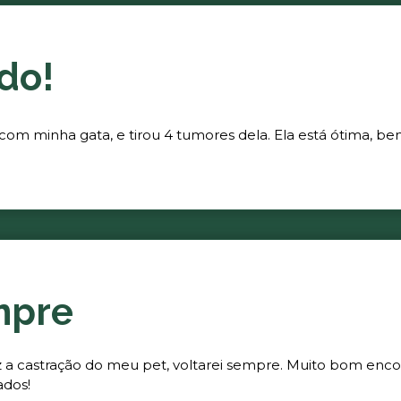
do!
 com minha gata, e tirou 4 tumores dela. Ela está ótima, be
mpre
fez a castração do meu pet, voltarei sempre. Muito bom enc
ados!