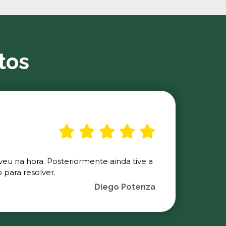
tos
veu na hora. Posteriormente ainda tive a
para resolver.
Diego Potenza