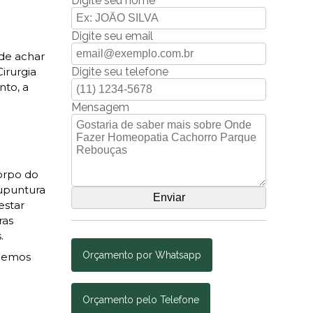
Digite seu nome
Digite seu email
de achar
Digite seu telefone
irurgia
nto, a
Mensagem
corpo do
cupuntura
estar
ras
.
Orçamento por Whatsapp
ecemos
Orçamento pelo Telefone