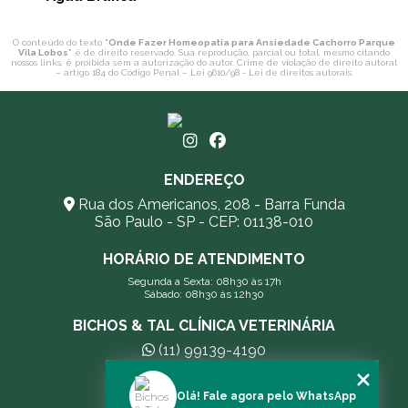
O conteúdo do texto "
Onde Fazer Homeopatia para Ansiedade Cachorro Parque
Vila Lobos
" é de direito reservado. Sua reprodução, parcial ou total, mesmo citando
nossos links, é proibida sem a autorização do autor. Crime de violação de direito autoral
– artigo 184 do Código Penal –
Lei 9610/98 - Lei de direitos autorais
.
ENDEREÇO
Rua dos Americanos, 208 - Barra Funda
São Paulo - SP - CEP: 01138-010
HORÁRIO DE ATENDIMENTO
Segunda a Sexta: 08h30 às 17h
Sábado: 08h30 às 12h30
BICHOS & TAL CLÍNICA VETERINÁRIA
(11) 99139-4190
andreleecitti5@gmail.com
Olá! Fale agora pelo WhatsApp