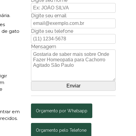
Digite seu nome
ária.
Digite seu email
ões
Digite seu telefone
o de gato
a
Mensagem
igir
em
 e
Orçamento por Whatsapp
entrar em
recidos.
Orçamento pelo Telefone