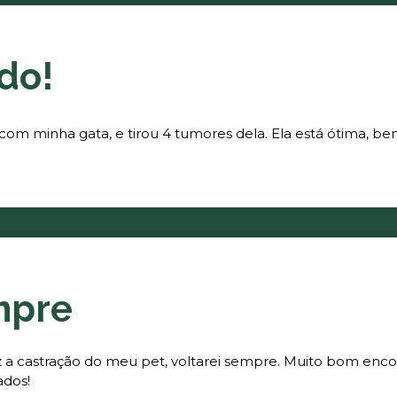
do!
 com minha gata, e tirou 4 tumores dela. Ela está ótima, be
mpre
fez a castração do meu pet, voltarei sempre. Muito bom enc
ados!