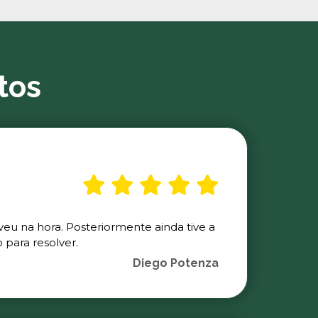
tos
veu na hora. Posteriormente ainda tive a
para resolver.
Diego Potenza