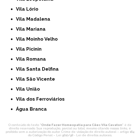
Vila Lório
Vila Madalena
Vila Mariana
Vila Moinho Velho
Vila Picinin
Vila Romana
Vila Santa Delfina
Vila São Vicente
Vila União
Vila dos Ferroviários
Água Branca
O conteúdo do texto "
Onde Fazer Homeopatia para Cães Vila Cavaton
" é de
direito reservado. Sua reprodução, parcial ou total, mesmo citando nossos links, é
proibida sem a autorização do autor. Crime de violação de direito autoral – artigo 184
do Código Penal –
Lei 9610/98 - Lei de direitos autorais
.