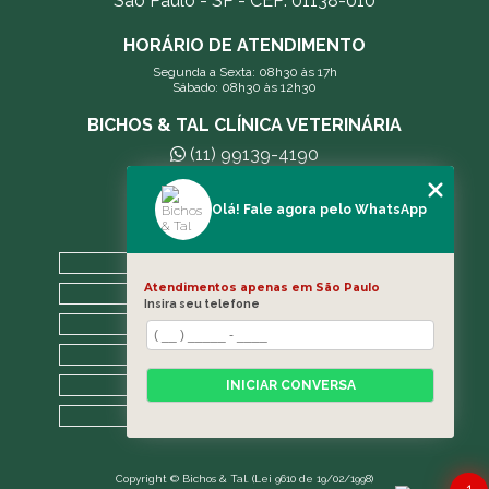
São Paulo - SP - CEP: 01138-010
HORÁRIO DE ATENDIMENTO
Segunda a Sexta: 08h30 às 17h
Sábado: 08h30 às 12h30
BICHOS & TAL CLÍNICA VETERINÁRIA
(11) 99139-4190
andreleecitti5@gmail.com
Olá! Fale agora pelo WhatsApp
MENU
HOME
Atendimentos apenas em São Paulo
A CLÍNICA
Insira seu telefone
BLOG
CONTATO
CATEGORIAS
INICIAR CONVERSA
MAPA DO SITE
Copyright © Bichos & Tal. (Lei 9610 de 19/02/1998)
1