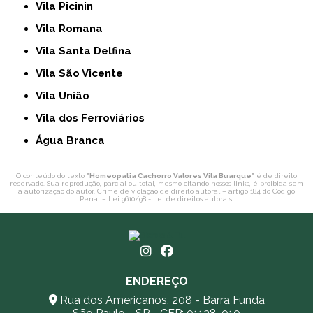
Vila Picinin
Vila Romana
Vila Santa Delfina
Vila São Vicente
Vila União
Vila dos Ferroviários
Água Branca
O conteúdo do texto "
Homeopatia Cachorro Valores Vila Buarque
" é de direito
reservado. Sua reprodução, parcial ou total, mesmo citando nossos links, é proibida sem
a autorização do autor. Crime de violação de direito autoral – artigo 184 do Código
Penal –
Lei 9610/98 - Lei de direitos autorais
.
ENDEREÇO
Rua dos Americanos, 208 - Barra Funda