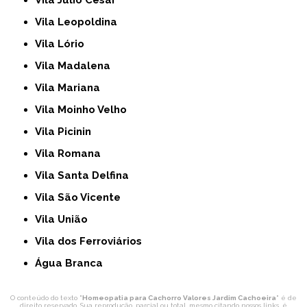
Vila Júlio César
Vila Leopoldina
Vila Lório
Vila Madalena
Vila Mariana
Vila Moinho Velho
Vila Picinin
Vila Romana
Vila Santa Delfina
Vila São Vicente
Vila União
Vila dos Ferroviários
Água Branca
O conteúdo do texto "
Homeopatia para Cachorro Valores Jardim Cachoeira
" é de
direito reservado. Sua reprodução, parcial ou total, mesmo citando nossos links, é