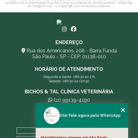
proibida sem a autorização do autor. Crime de violação de direito autoral – artigo 184
do Código Penal –
Lei 9610/98 - Lei de direitos autorais
.
ENDEREÇO
Rua dos Americanos, 208 - Barra Funda
São Paulo - SP - CEP: 01138-010
HORÁRIO DE ATENDIMENTO
Segunda a Sexta: 08h30 às 17h
Sábado: 08h30 às 12h30
BICHOS & TAL CLÍNICA VETERINÁRIA
(11) 99139-4190
andreleecitti5@gmail.com
Olá! Fale agora pelo WhatsApp
MENU
HOME
Atendimentos apenas em São Paulo