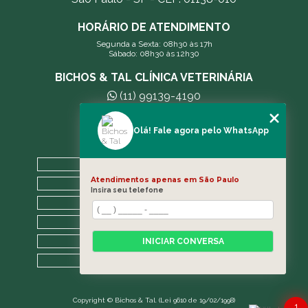
HORÁRIO DE ATENDIMENTO
Segunda a Sexta: 08h30 às 17h
Sábado: 08h30 às 12h30
BICHOS & TAL CLÍNICA VETERINÁRIA
(11) 99139-4190
andreleecitti5@gmail.com
Olá! Fale agora pelo WhatsApp
MENU
HOME
Atendimentos apenas em São Paulo
A CLÍNICA
Insira seu telefone
BLOG
CONTATO
CATEGORIAS
INICIAR CONVERSA
MAPA DO SITE
Copyright © Bichos & Tal. (Lei 9610 de 19/02/1998)
1