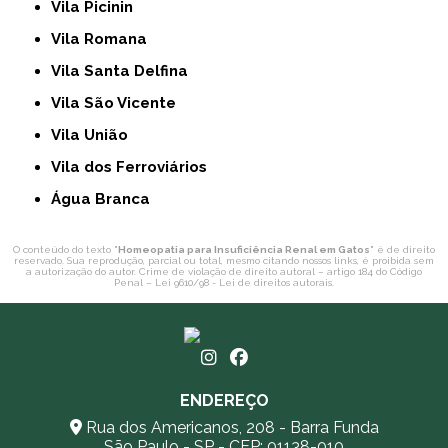
Vila Picinin
Vila Romana
Vila Santa Delfina
Vila São Vicente
Vila União
Vila dos Ferroviários
Água Branca
O conteúdo do texto "
Homeopatia para Insuficiência Renal em Gatos
" é de direito
reservado. Sua reprodução, parcial ou total, mesmo citando nossos links, é proibida sem
a autorização do autor. Crime de violação de direito autoral – artigo 184 do Código
Penal –
Lei 9610/98 - Lei de direitos autorais
.
ENDEREÇO
Rua dos Americanos, 208 - Barra Funda
São Paulo - SP - CEP: 01138-010