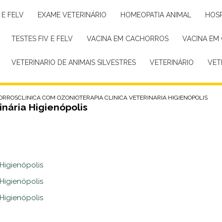
 E FELV
EXAME VETERINÁRIO
HOMEOPATIA ANIMAL
HOS
TESTES FIV E FELV
VACINA EM CACHORROS
VACINA EM
VETERINARIO DE ANIMAIS SILVESTRES
VETERINÁRIO
VE
ORROS
CLINICA COM OZONIOTERAPIA CLINICA VETERINARIA HIGIENOPOLIS
inária Higienópolis