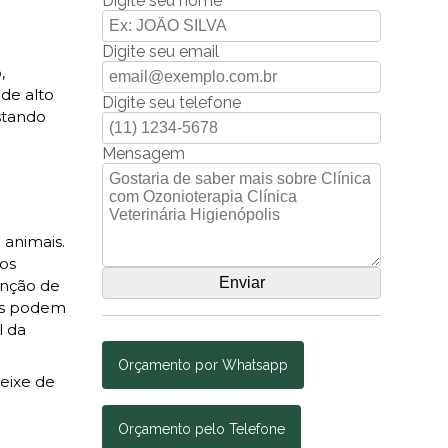
Digite seu nome
Digite seu email
,
 de alto
Digite seu telefone
stando
Mensagem
 animais.
dos
enção de
is podem
l da
Orçamento por Whatsapp
eixe de
Orçamento pelo Telefone