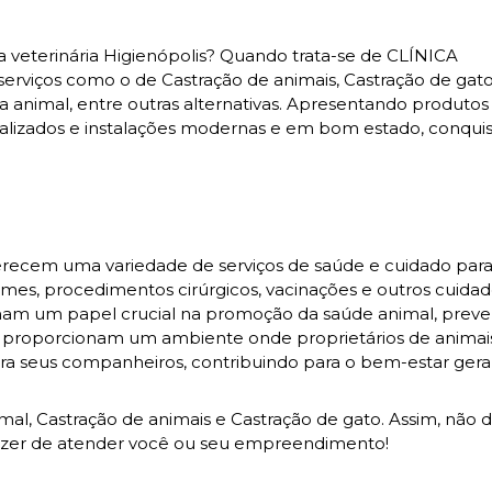
a veterinária Higienópolis? Quando trata-se de CLÍNICA
erviços como o de Castração de animais, Castração de gato
a animal, entre outras alternativas. Apresentando produtos
ializados e instalações modernas e em bom estado, conqui
ferecem uma variedade de serviços de saúde e cuidado para
xames, procedimentos cirúrgicos, vacinações e outros cuida
enham um papel crucial na promoção da saúde animal, prev
as proporcionam um ambiente onde proprietários de anima
ra seus companheiros, contribuindo para o bem-estar gera
, Castração de animais e Castração de gato. Assim, não d
razer de atender você ou seu empreendimento!