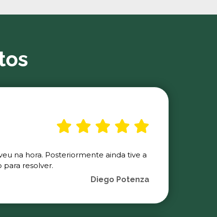
tos
veu na hora. Posteriormente ainda tive a
para resolver.
Diego Potenza