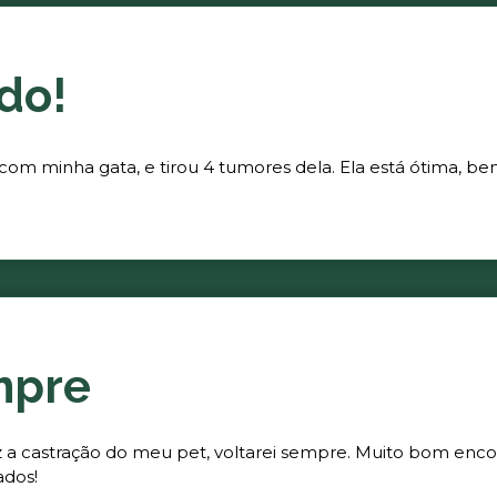
do!
 com minha gata, e tirou 4 tumores dela. Ela está ótima, be
mpre
fez a castração do meu pet, voltarei sempre. Muito bom enc
ados!