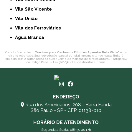
Vila São Vicente
Vila União
Vila dos Ferroviários
Água Branca
O conteúdo do texto "
Vacinas para Cachorros Filhotes Agendar Bela Vista
" é de
direito reservado. Sua reprodução, parcial ou total, mesmo citando nossos links, é
proibida sem a autorização do autor. Crime de violação de direito autoral – artigo 184
do Código Penal –
Lei 9610/98 - Lei de direitos autorais
.
ENDEREÇO
Rua dos Americanos, 208 - Barra Funda
São Paulo - SP - CEP: 01138-010
HORÁRIO DE ATENDIMENTO
Segunda a Sexta: 08h30 às 17h