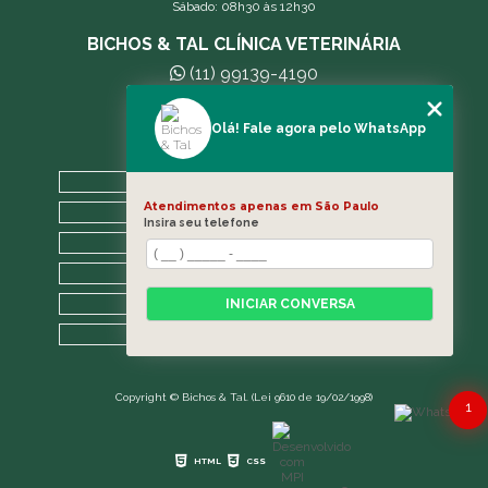
Sábado: 08h30 às 12h30
BICHOS & TAL CLÍNICA VETERINÁRIA
(11) 99139-4190
andreleecitti5@gmail.com
Olá! Fale agora pelo WhatsApp
MENU
HOME
Atendimentos apenas em São Paulo
A CLÍNICA
Insira seu telefone
BLOG
CONTATO
CATEGORIAS
INICIAR CONVERSA
MAPA DO SITE
Copyright © Bichos & Tal. (Lei 9610 de 19/02/1998)
1
HTML
CSS