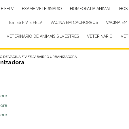
 E FELV
EXAME VETERINÁRIO
HOMEOPATIA ANIMAL
HOS
TESTES FIV E FELV
VACINA EM CACHORROS
VACINA EM
VETERINARIO DE ANIMAIS SILVESTRES
VETERINÁRIO
VE
O DE VACINA FIV FELV BAIRRO URBANIZADORA
anizadora