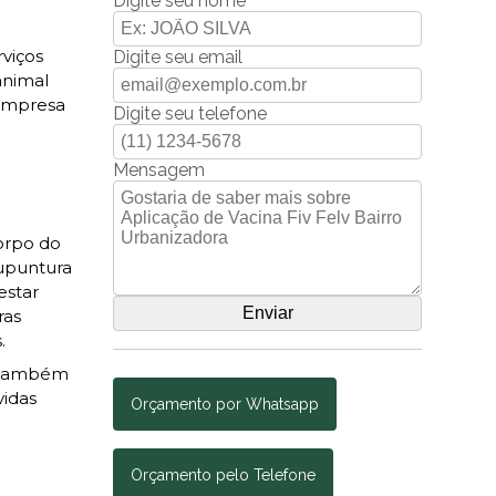
Digite seu nome
rviços
Digite seu email
animal
 empresa
Digite seu telefone
Mensagem
corpo do
cupuntura
estar
ras
.
, também
vidas
Orçamento por Whatsapp
Orçamento pelo Telefone