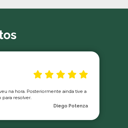
tos
veu na hora. Posteriormente ainda tive a
para resolver.
Diego Potenza