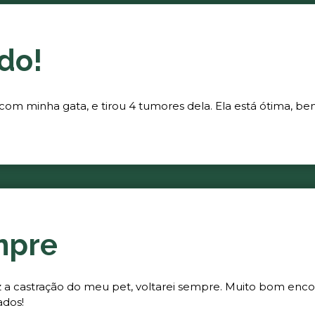
do!
 com minha gata, e tirou 4 tumores dela. Ela está ótima, be
mpre
fez a castração do meu pet, voltarei sempre. Muito bom enc
ados!