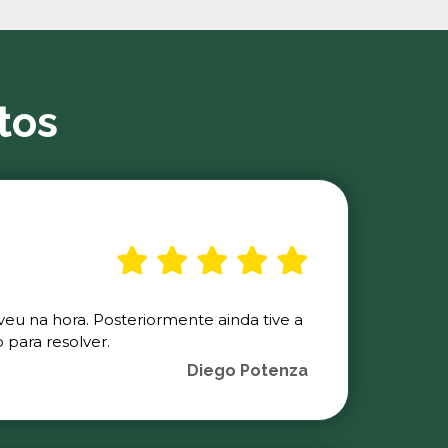
tos
veu na hora. Posteriormente ainda tive a
para resolver.
Diego Potenza