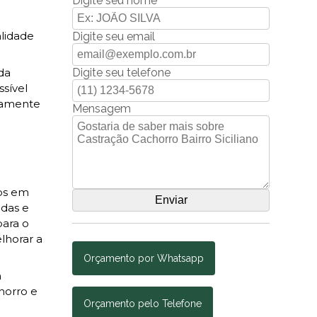
Digite seu nome
alidade
Digite seu email
Digite seu telefone
da
ssível
ltamente
Mensagem
dos em
adas e
para o
lhorar a
Orçamento por Whatsapp
m
horro e
Orçamento pelo Telefone