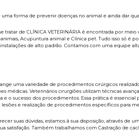
 é uma forma de prevenir doenças no animal e ainda dar qu
o se tratar de CLÍNICA VETERINÁRIA é encontrada por meio 
nimais, Acupuntura animal e Clínica pet. Tudo isso só é po
 as instalações de alto padrão. Contamos com uma equipe a
brange uma variedade de procedimentos cirúrgicos realiza
ções médicas. Veterinários cirurgiões utilizam técnicas avanç
e o sucesso dos procedimentos. Essa prática é essencial 
lesões e realização de procedimentos específicos para me
ecer suas dúvidas, estamos à sua disposição, através de u
a satisfação. Também trabalhamos com Castração de cac