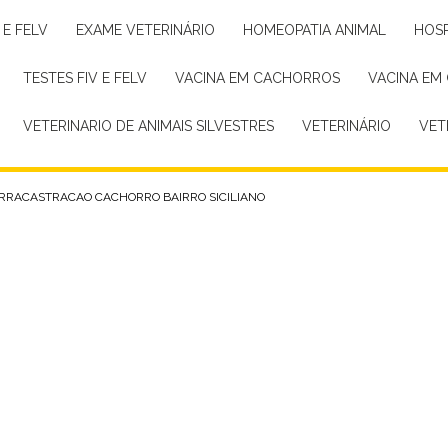
 E FELV
EXAME VETERINÁRIO
HOMEOPATIA ANIMAL
HOS
TESTES FIV E FELV
VACINA EM CACHORROS
VACINA EM
VETERINARIO DE ANIMAIS SILVESTRES
VETERINÁRIO
VE
RRA
CASTRACAO CACHORRO BAIRRO SICILIANO