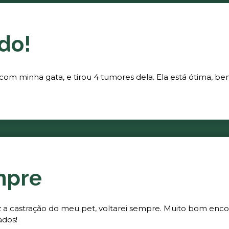
do!
 com minha gata, e tirou 4 tumores dela. Ela está ótima, be
mpre
fez a castração do meu pet, voltarei sempre. Muito bom enc
ados!