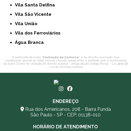
Vila Santa Delfina
Vila São Vicente
Vila União
Vila dos Ferroviários
Água Branca
O conteúdo do texto "
Castração de Cachorra
" é de direito reservado. Sua
reprodução, parcial ou total, mesmo citando nossos links, é proibida sem a autorização
do autor. Crime de violação de direito autoral – artigo 184 do Código Penal –
Lei 9610/98
- Lei de direitos autorais
.
ENDEREÇO
Rua dos Americanos, 208 - Barra Funda
São Paulo - SP - CEP: 01138-010
HORÁRIO DE ATENDIMENTO