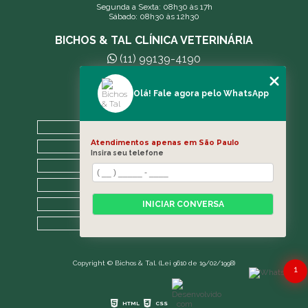
Segunda a Sexta: 08h30 às 17h
Sábado: 08h30 às 12h30
BICHOS & TAL CLÍNICA VETERINÁRIA
(11) 99139-4190
andreleecitti5@gmail.com
Olá! Fale agora pelo WhatsApp
MENU
HOME
Atendimentos apenas em São Paulo
A CLÍNICA
Insira seu telefone
BLOG
CONTATO
CATEGORIAS
INICIAR CONVERSA
MAPA DO SITE
Copyright © Bichos & Tal. (Lei 9610 de 19/02/1998)
1
HTML
CSS