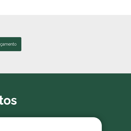
rçamento
tos