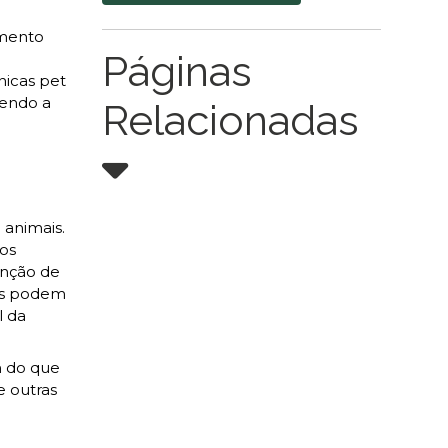
amento
Páginas
nicas pet
vendo a
Relacionadas
 animais.
dos
enção de
is podem
l da
m do que
e outras