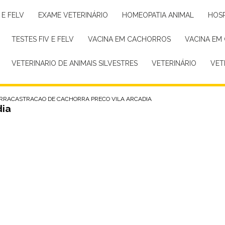
 E FELV
EXAME VETERINÁRIO
HOMEOPATIA ANIMAL
HOS
TESTES FIV E FELV
VACINA EM CACHORROS
VACINA EM
VETERINARIO DE ANIMAIS SILVESTRES
VETERINÁRIO
VE
RRA
CASTRACAO DE CACHORRA PRECO VILA ARCADIA
dia