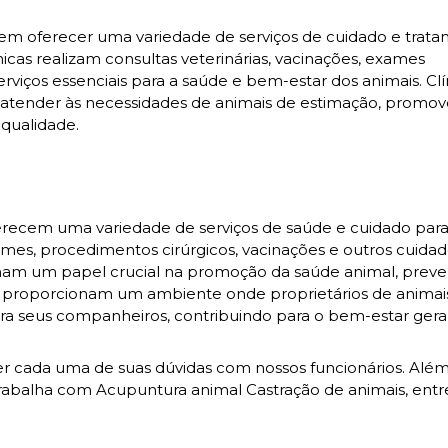
s em oferecer uma variedade de serviços de cuidado e trat
nicas realizam consultas veterinárias, vacinações, exames
erviços essenciais para a saúde e bem-estar dos animais. Clí
ender às necessidades de animais de estimação, promo
qualidade.
ferecem uma variedade de serviços de saúde e cuidado para
xames, procedimentos cirúrgicos, vacinações e outros cuida
enham um papel crucial na promoção da saúde animal, prev
as proporcionam um ambiente onde proprietários de anima
ra seus companheiros, contribuindo para o bem-estar gera
ecer cada uma de suas dúvidas com nossos funcionários. Alé
abalha com Acupuntura animal Castração de animais, entr