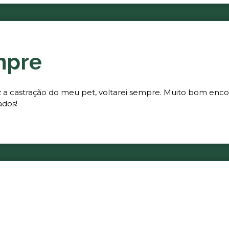
mpre
fez a castração do meu pet, voltarei sempre. Muito bom enc
ados!