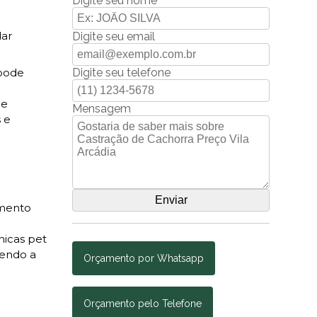
Digite seu nome
dar
Digite seu email
Digite seu telefone
 pode
de
Mensagem
 e
amento
nicas pet
vendo a
Orçamento por Whatsapp
Orçamento pelo Telefone