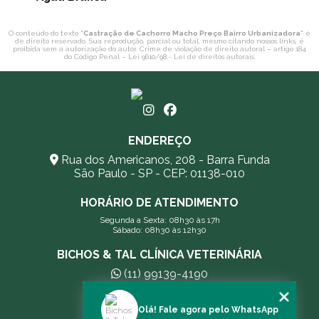
O conteúdo do texto "
Castração de Cachorro Macho Preço Bairro Urbanizadora
" é
de direito reservado. Sua reprodução, parcial ou total, mesmo citando nossos links, é
proibida sem a autorização do autor. Crime de violação de direito autoral – artigo 184
do Código Penal –
Lei 9610/98 - Lei de direitos autorais
.
ENDEREÇO
Rua dos Americanos, 208 - Barra Funda
São Paulo - SP - CEP: 01138-010
HORÁRIO DE ATENDIMENTO
Segunda a Sexta: 08h30 às 17h
Sábado: 08h30 às 12h30
BICHOS & TAL CLÍNICA VETERINÁRIA
(11) 99139-4190
andreleecitti5@gmail.com
Olá! Fale agora pelo WhatsApp