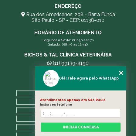
ENDEREÇO
Rua dos Americanos, 208 - Barra Funda
São Paulo - SP - CEP: 01138-010
HORÁRIO DE ATENDIMENTO
Segunda a Sexta: 08h30 às 17h
Sábado: 08h30 às 12h30
BICHOS & TAL CLÍNICA VETERINÁRIA
(11) 99139-4190
andreleecitti5@gmail.com
Olá! Fale agora pelo WhatsApp
MENU
HOME
Atendimentos apenas em São Paulo
A CLÍNICA
Insira seu telefone
BLOG
CONTATO
CATEGORIAS
INICIAR CONVERSA
MAPA DO SITE