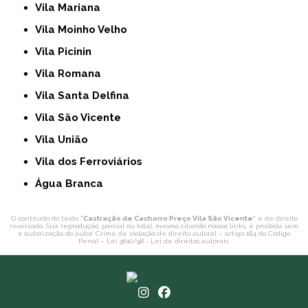
Vila Mariana
Vila Moinho Velho
Vila Picinin
Vila Romana
Vila Santa Delfina
Vila São Vicente
Vila União
Vila dos Ferroviários
Água Branca
O conteúdo do texto "
Castração de Cachorro Preço Vila São Vicente
" é de direito
reservado. Sua reprodução, parcial ou total, mesmo citando nossos links, é proibida sem
a autorização do autor. Crime de violação de direito autoral – artigo 184 do Código
Penal –
Lei 9610/98 - Lei de direitos autorais
.