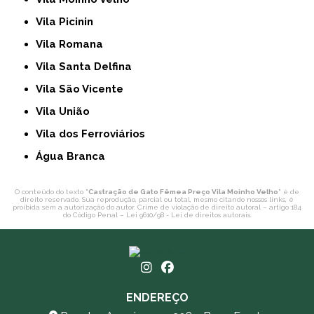
Vila Picinin
Vila Romana
Vila Santa Delfina
Vila São Vicente
Vila União
Vila dos Ferroviários
Água Branca
O conteúdo do texto "
Castração de Gato Fêmea Preço Vila Moinho Velho
" é de
direito reservado. Sua reprodução, parcial ou total, mesmo citando nossos links, é
proibida sem a autorização do autor. Crime de violação de direito autoral – artigo 184
do Código Penal –
Lei 9610/98 - Lei de direitos autorais
.
ENDEREÇO