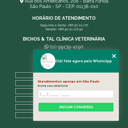
Rua dos Americanos, 208 - Barra Funda
São Paulo - SP - CEP: 01138-010
HORÁRIO DE ATENDIMENTO
Segunda a Sexta: 08h30 às 17h
Sábado: 08h30 às 12h30
BICHOS & TAL CLÍNICA VETERINÁRIA
(11) 99139-4190
andreleecitti5@gmail.com
Olá! Fale agora pelo WhatsApp
MENU
HOME
Atendimentos apenas em São Paulo
A CLÍNICA
Insira seu telefone
BLOG
CONTATO
CATEGORIAS
INICIAR CONVERSA
MAPA DO SITE