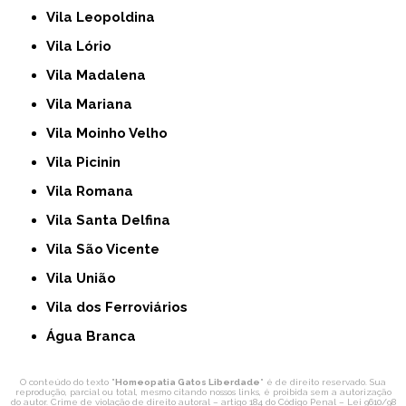
Vila Leopoldina
Vila Lório
Vila Madalena
Vila Mariana
Vila Moinho Velho
Vila Picinin
Vila Romana
Vila Santa Delfina
Vila São Vicente
Vila União
Vila dos Ferroviários
Água Branca
O conteúdo do texto "
Homeopatia Gatos Liberdade
" é de direito reservado. Sua
reprodução, parcial ou total, mesmo citando nossos links, é proibida sem a autorização
do autor. Crime de violação de direito autoral – artigo 184 do Código Penal –
Lei 9610/98