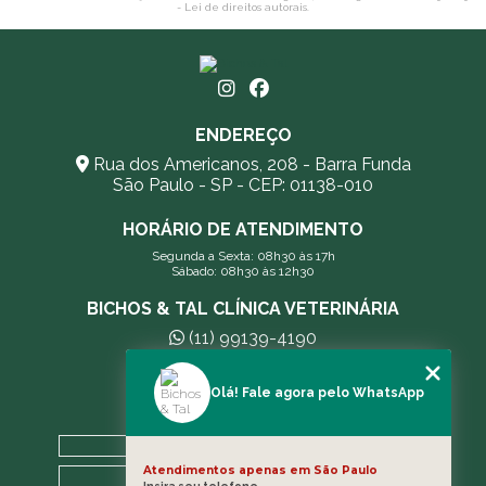
- Lei de direitos autorais
.
ENDEREÇO
Rua dos Americanos, 208 - Barra Funda
São Paulo - SP - CEP: 01138-010
HORÁRIO DE ATENDIMENTO
Segunda a Sexta: 08h30 às 17h
Sábado: 08h30 às 12h30
BICHOS & TAL CLÍNICA VETERINÁRIA
(11) 99139-4190
andreleecitti5@gmail.com
Olá! Fale agora pelo WhatsApp
MENU
HOME
Atendimentos apenas em São Paulo
A CLÍNICA