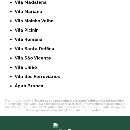
Vila Madalena
Vila Mariana
Vila Moinho Velho
Vila Picinin
Vila Romana
Vila Santa Delfina
Vila São Vicente
Vila União
Vila dos Ferroviários
Água Branca
O conteúdo do texto "
Homeopatia para Alergia a Gatos Valores Vila Leopoldina
"
é de direito reservado. Sua reprodução, parcial ou total, mesmo citando nossos links, é
proibida sem a autorização do autor. Crime de violação de direito autoral – artigo 184
do Código Penal –
Lei 9610/98 - Lei de direitos autorais
.