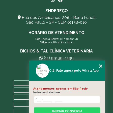
ENDEREÇO
Rua dos Americanos, 208 - Barra Funda
São Paulo - SP - CEP: 01138-010
HORÁRIO DE ATENDIMENTO
Segunda a Sexta: 08h30 às 17h
Sábado: 08h30 às 12h30
BICHOS & TAL CLÍNICA VETERINÁRIA
(11) 99139-4190
andreleecitti5@gmail.com
Olá! Fale agora pelo WhatsApp
MENU
HOME
Atendimentos apenas em São Paulo
A CLÍNICA
Insira seu telefone
BLOG
CONTATO
CATEGORIAS
INICIAR CONVERSA