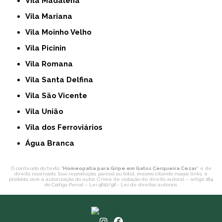
Vila Madalena
Vila Mariana
Vila Moinho Velho
Vila Picinin
Vila Romana
Vila Santa Delfina
Vila São Vicente
Vila União
Vila dos Ferroviários
Água Branca
O conteúdo do texto "
Homeopatia para Gripe em Gatos Cerqueira Cezar
" é de
direito reservado. Sua reprodução, parcial ou total, mesmo citando nossos links, é
proibida sem a autorização do autor. Crime de violação de direito autoral – artigo 184
do Código Penal –
Lei 9610/98 - Lei de direitos autorais
.