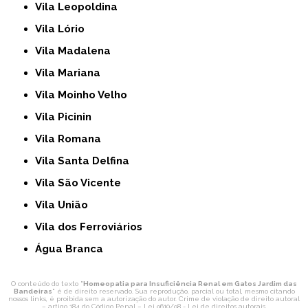
Vila Leopoldina
Vila Lório
Vila Madalena
Vila Mariana
Vila Moinho Velho
Vila Picinin
Vila Romana
Vila Santa Delfina
Vila São Vicente
Vila União
Vila dos Ferroviários
Água Branca
O conteúdo do texto "
Homeopatia para Insuficiência Renal em Gatos Jardim das
Bandeiras
" é de direito reservado. Sua reprodução, parcial ou total, mesmo citando
nossos links, é proibida sem a autorização do autor. Crime de violação de direito autoral
– artigo 184 do Código Penal –
Lei 9610/98 - Lei de direitos autorais
.