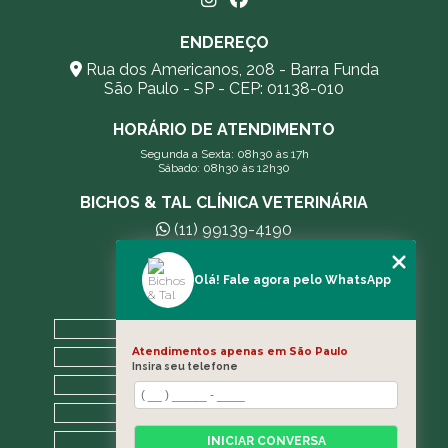
ENDEREÇO
Rua dos Americanos, 208 - Barra Funda
São Paulo - SP - CEP: 01138-010
HORÁRIO DE ATENDIMENTO
Segunda a Sexta: 08h30 às 17h
Sábado: 08h30 às 12h30
BICHOS & TAL CLÍNICA VETERINÁRIA
(11) 99139-4190
andreleecitti5@gmail.com
Olá! Fale agora pelo WhatsApp
MENU
HOME
Atendimentos apenas em São Paulo
A CLÍNICA
Insira seu telefone
BLOG
CONTATO
CATEGORIAS
INICIAR CONVERSA