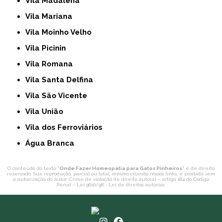
Vila Madalena
Vila Mariana
Vila Moinho Velho
Vila Picinin
Vila Romana
Vila Santa Delfina
Vila São Vicente
Vila União
Vila dos Ferroviários
Água Branca
O conteúdo do texto "
Onde Fazer Homeopatia para Gatos Pinheiros
" é de direito
reservado. Sua reprodução, parcial ou total, mesmo citando nossos links, é proibida sem
a autorização do autor. Crime de violação de direito autoral – artigo 184 do Código
Penal –
Lei 9610/98 - Lei de direitos autorais
.