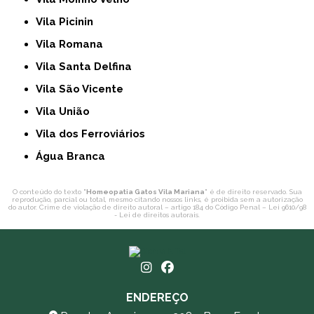
Vila Picinin
Vila Romana
Vila Santa Delfina
Vila São Vicente
Vila União
Vila dos Ferroviários
Água Branca
O conteúdo do texto "
Homeopatia Gatos Vila Mariana
" é de direito reservado. Sua
reprodução, parcial ou total, mesmo citando nossos links, é proibida sem a autorização
do autor. Crime de violação de direito autoral – artigo 184 do Código Penal –
Lei 9610/98
- Lei de direitos autorais
.
ENDEREÇO