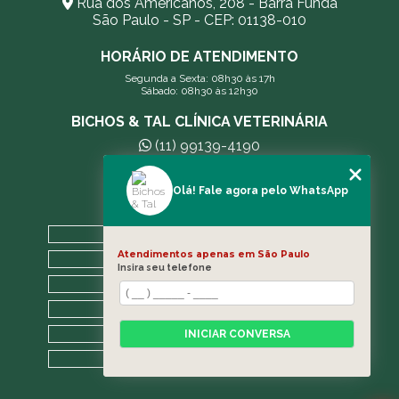
Rua dos Americanos, 208 - Barra Funda
São Paulo - SP - CEP: 01138-010
HORÁRIO DE ATENDIMENTO
Segunda a Sexta: 08h30 às 17h
Sábado: 08h30 às 12h30
BICHOS & TAL CLÍNICA VETERINÁRIA
(11) 99139-4190
andreleecitti5@gmail.com
Olá! Fale agora pelo WhatsApp
MENU
HOME
Atendimentos apenas em São Paulo
A CLÍNICA
Insira seu telefone
BLOG
CONTATO
CATEGORIAS
INICIAR CONVERSA
MAPA DO SITE