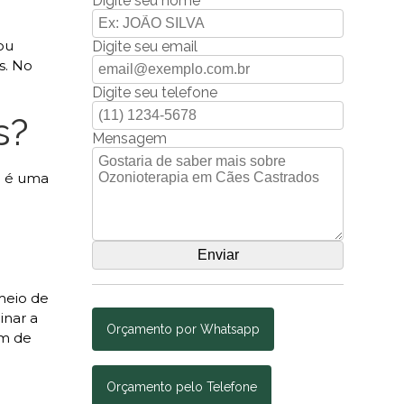
Digite seu nome
ou
Digite seu email
s. No
Digite seu telefone
s?
Mensagem
o é uma
 meio de
inar a
Orçamento por Whatsapp
ém de
Orçamento pelo Telefone