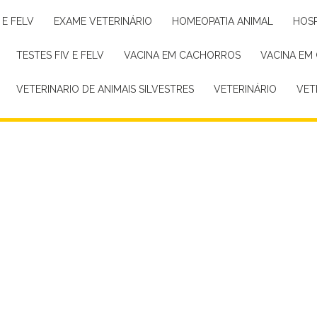
 E FELV
EXAME VETERINÁRIO
HOMEOPATIA ANIMAL
HOS
TESTES FIV E FELV
VACINA EM CACHORROS
VACINA EM
VETERINARIO DE ANIMAIS SILVESTRES
VETERINÁRIO
VE