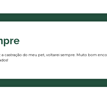
mpre
fez a castração do meu pet, voltarei sempre. Muito bom enc
ados!