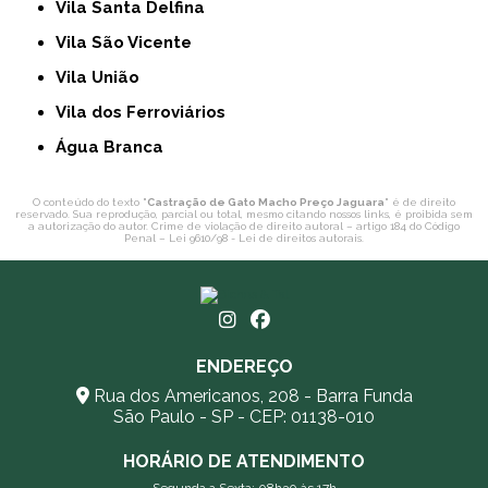
Vila Santa Delfina
Vila São Vicente
Vila União
Vila dos Ferroviários
Água Branca
O conteúdo do texto "
Castração de Gato Macho Preço Jaguara
" é de direito
reservado. Sua reprodução, parcial ou total, mesmo citando nossos links, é proibida sem
a autorização do autor. Crime de violação de direito autoral – artigo 184 do Código
Penal –
Lei 9610/98 - Lei de direitos autorais
.
ENDEREÇO
Rua dos Americanos, 208 - Barra Funda
São Paulo - SP - CEP: 01138-010
HORÁRIO DE ATENDIMENTO