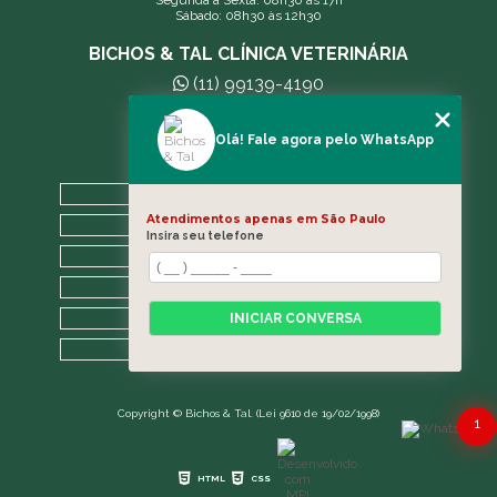
Segunda a Sexta: 08h30 às 17h
Sábado: 08h30 às 12h30
BICHOS & TAL CLÍNICA VETERINÁRIA
(11) 99139-4190
andreleecitti5@gmail.com
Olá! Fale agora pelo WhatsApp
MENU
HOME
Atendimentos apenas em São Paulo
A CLÍNICA
Insira seu telefone
BLOG
CONTATO
CATEGORIAS
INICIAR CONVERSA
MAPA DO SITE
Copyright © Bichos & Tal. (Lei 9610 de 19/02/1998)
1
HTML
CSS