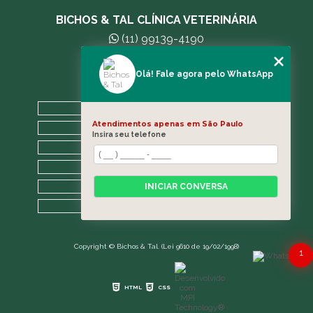
BICHOS & TAL CLÍNICA VETERINÁRIA
(11) 99139-4190
andreleecitti5@gmail.com
Olá! Fale agora pelo WhatsApp
MENU
HOME
Atendimentos apenas em São Paulo
A CLÍNICA
Insira seu telefone
BLOG
CONTATO
CATEGORIAS
INICIAR CONVERSA
MAPA DO SITE
Copyright © Bichos & Tal. (Lei 9610 de 19/02/1998)
1
HTML
CSS