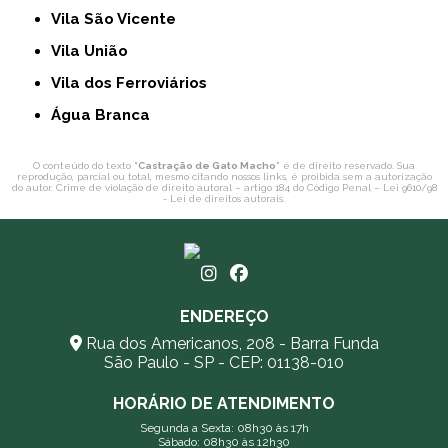
Vila São Vicente
Vila União
Vila dos Ferroviários
Água Branca
O conteúdo do texto "
Castração de Gato Macho
" é de direito reservado. Sua
reprodução, parcial ou total, mesmo citando nossos links, é proibida sem a autorização
do autor. Crime de violação de direito autoral – artigo 184 do Código Penal –
Lei 9610/98
- Lei de direitos autorais
.
ENDEREÇO
Rua dos Americanos, 208 - Barra Funda
São Paulo - SP - CEP: 01138-010
HORÁRIO DE ATENDIMENTO
Segunda a Sexta: 08h30 às 17h
Sábado: 08h30 às 12h30