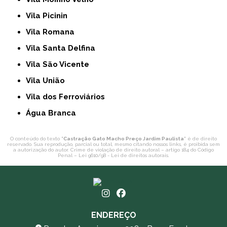
Vila Picinin
Vila Romana
Vila Santa Delfina
Vila São Vicente
Vila União
Vila dos Ferroviários
Água Branca
O conteúdo do texto "
Castração Gato Macho Preço Jardim Paulista
" é de direito
reservado. Sua reprodução, parcial ou total, mesmo citando nossos links, é proibida sem
a autorização do autor. Crime de violação de direito autoral – artigo 184 do Código
Penal –
Lei 9610/98 - Lei de direitos autorais
.
ENDEREÇO