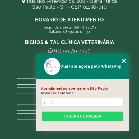
Rua dos Americanos, 208 - Barra Funda
São Paulo - SP - CEP: 01138-010
HORÁRIO DE ATENDIMENTO
Segunda a Sexta: 08h30 às 17h
Sábado: 08h30 às 12h30
BICHOS & TAL CLÍNICA VETERINÁRIA
(11) 99139-4190
andreleecitti5@gmail.com
Olá! Fale agora pelo WhatsApp
MENU
HOME
Atendimentos apenas em São Paulo
A CLÍNICA
Insira seu telefone
BLOG
CONTATO
CATEGORIAS
INICIAR CONVERSA
MAPA DO SITE