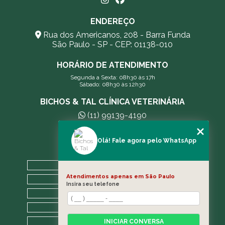
ENDEREÇO
Rua dos Americanos, 208 - Barra Funda
São Paulo - SP - CEP: 01138-010
HORÁRIO DE ATENDIMENTO
Segunda a Sexta: 08h30 às 17h
Sábado: 08h30 às 12h30
BICHOS & TAL CLÍNICA VETERINÁRIA
(11) 99139-4190
andreleecitti5@gmail.com
Olá! Fale agora pelo WhatsApp
MENU
HOME
Atendimentos apenas em São Paulo
A CLÍNICA
Insira seu telefone
BLOG
CONTATO
CATEGORIAS
INICIAR CONVERSA