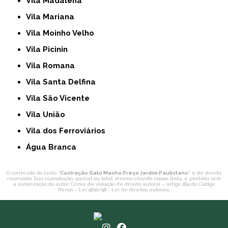
Vila Madalena
Vila Mariana
Vila Moinho Velho
Vila Picinin
Vila Romana
Vila Santa Delfina
Vila São Vicente
Vila União
Vila dos Ferroviários
Água Branca
O conteúdo do texto "
Castração Gato Macho Preço Jardim Paulistano
" é de direito
reservado. Sua reprodução, parcial ou total, mesmo citando nossos links, é proibida sem
a autorização do autor. Crime de violação de direito autoral – artigo 184 do Código
Penal –
Lei 9610/98 - Lei de direitos autorais
.