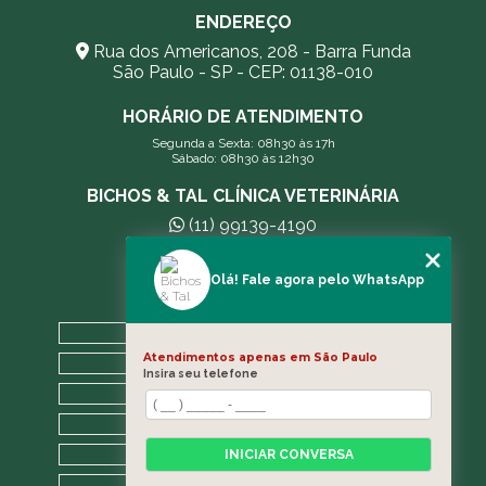
ENDEREÇO
Rua dos Americanos, 208 - Barra Funda
São Paulo - SP - CEP: 01138-010
HORÁRIO DE ATENDIMENTO
Segunda a Sexta: 08h30 às 17h
Sábado: 08h30 às 12h30
BICHOS & TAL CLÍNICA VETERINÁRIA
(11) 99139-4190
andreleecitti5@gmail.com
Olá! Fale agora pelo WhatsApp
MENU
HOME
Atendimentos apenas em São Paulo
A CLÍNICA
Insira seu telefone
BLOG
CONTATO
CATEGORIAS
INICIAR CONVERSA
MAPA DO SITE