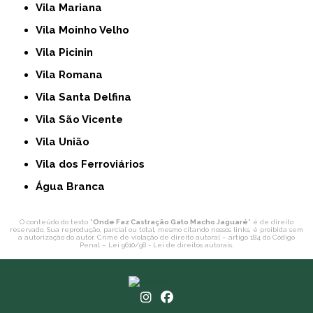
Vila Mariana
Vila Moinho Velho
Vila Picinin
Vila Romana
Vila Santa Delfina
Vila São Vicente
Vila União
Vila dos Ferroviários
Água Branca
O conteúdo do texto "
Onde Faz Castração Gato Macho Jaguaré
" é de direito
reservado. Sua reprodução, parcial ou total, mesmo citando nossos links, é proibida sem
a autorização do autor. Crime de violação de direito autoral – artigo 184 do Código
Penal –
Lei 9610/98 - Lei de direitos autorais
.